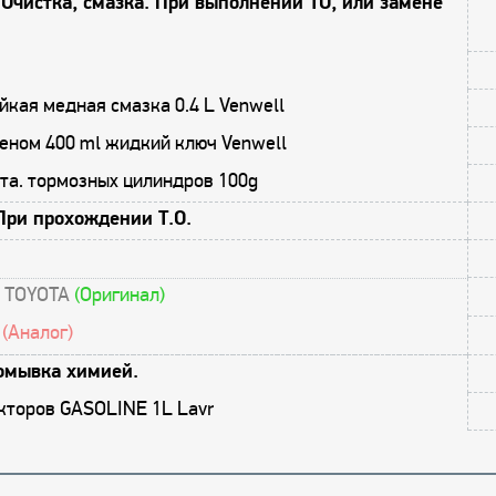
Очистка, смазка. При выполнении ТО, или замене
кая медная смазка 0.4 L Venwell
еном 400 ml жидкий ключ Venwell
та. тормозных цилиндров 100g
При прохождении Т.О.
- TOYOTA
(Оригинал)
A
(Аналог)
омывка химией.
кторов GASOLINE 1L Lavr