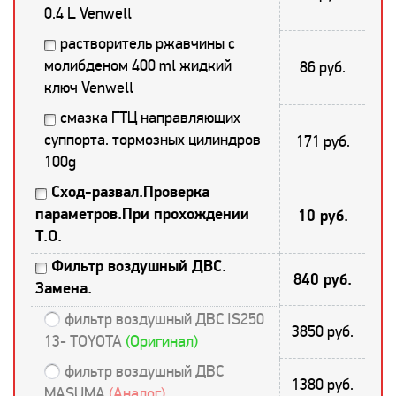
0.4 L Venwell
растворитель ржавчины с
молибденом 400 ml жидкий
86 руб.
ключ Venwell
смазка ГТЦ направляющих
суппорта. тормозных цилиндров
171 руб.
100g
Сход-развал.Проверка
параметров.При прохождении
10 руб.
Т.О.
Фильтр воздушный ДВС.
840 руб.
Замена.
фильтр воздушный ДВС IS250
3850 руб.
13- TOYOTA
(Оригинал)
фильтр воздушный ДВС
1380 руб.
MASUMA
(Аналог)