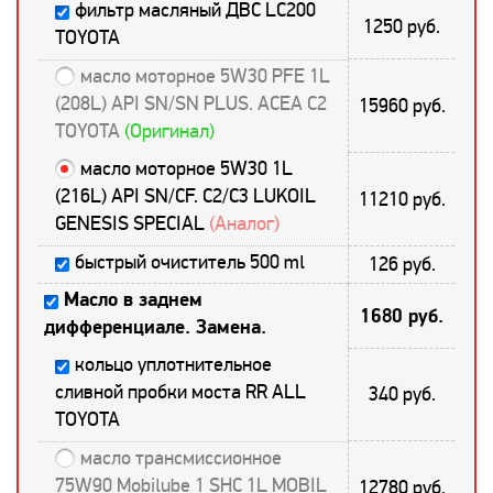
фильтр масляный ДВС LC200
1250 руб.
TOYOTA
масло моторное 5W30 PFE 1L
(208L) API SN/SN PLUS. ACEA C2
15960 руб.
TOYOTA
(Оригинал)
масло моторное 5W30 1L
(216L) API SN/CF. C2/С3 LUKOIL
11210 руб.
GENESIS SPECIAL
(Аналог)
быстрый очиститель 500 ml
126 руб.
Масло в заднем
1680 руб.
дифференциале. Замена.
кольцо уплотнительное
сливной пробки моста RR ALL
340 руб.
TOYOTA
масло трансмиссионное
75W90 Mobilube 1 SHC 1L MOBIL
12780 руб.